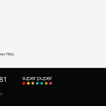
ал ПВХ).
-81
11