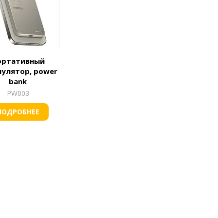
ортативный
мулятор, power
bank
PW003
ПОДРОБНЕЕ