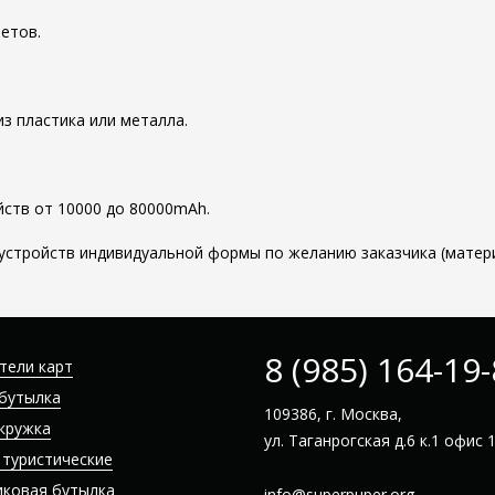
етов.
з пластика или металла.
ств от 10000 до 80000mAh.
устройств индивидуальной формы по желанию заказчика (матери
8 (985) 164-19
тели карт
бутылка
109386, г. Москва,
кружка
ул. Таганрогская д.6 к.1 офис 
 туристические
иковая бутылка
info@superpuper.org