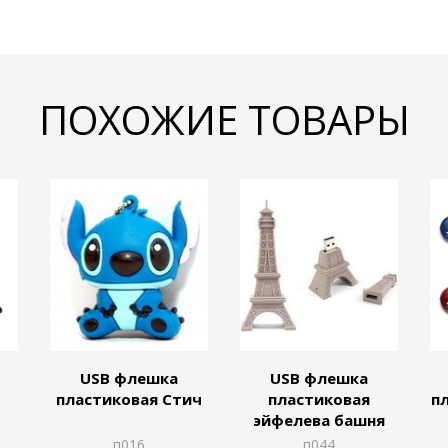
ПОХОЖИЕ ТОВАРЫ
USB флешка
USB флешка
пластиковая Стич
пластиковая
п
эйфелева башня
п016
п044