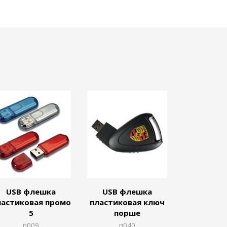
USB флешка
USB флешка
ластиковая промо
пластиковая ключ
5
порше
п009
п040