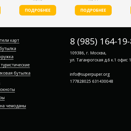
ПОДРОБНЕЕ
ПОДРОБНЕЕ
8 (985) 164-19
тели карт
бутылка
109386, г. Москва,
кружка
ул. Таганрогская д.6 к.1 офис 
 туристические
иковая бутылка
info@superpuper.org
к
177828025
631430048
локноты
ры
 на чемоданы