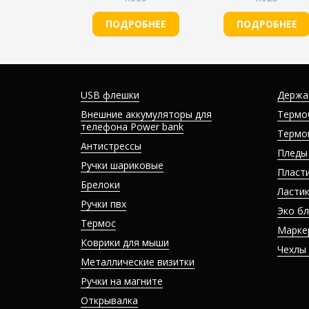
ПОДРОБНЕЕ
ПОДРОБНЕЕ
USB флешки
Держа
Внешние аккумуляторы для
Термо
телефона Power bank
Термо
Антистрессы
Пледы
Ручки шариковые
Пласт
Брелоки
Ласти
Ручки пвх
Эко б
Термос
Марке
Коврики для мыши
Чехлы
Металлические визитки
Ручки на магните
Открывалка