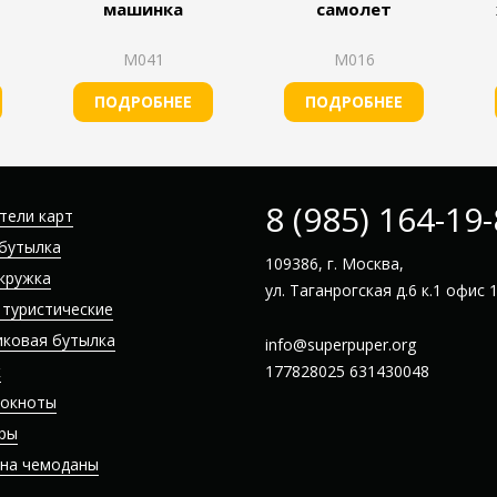
машинка
самолет
М041
М016
ПОДРОБНЕЕ
ПОДРОБНЕЕ
8 (985) 164-19
тели карт
бутылка
109386, г. Москва,
кружка
ул. Таганрогская д.6 к.1 офис 
 туристические
иковая бутылка
info@superpuper.org
к
177828025
631430048
локноты
ры
 на чемоданы