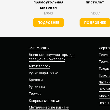
прямоугольная
пистолет
матовая
М043
М037
ПОДРОБНЕЕ
ПОДРОБНЕЕ
USB флешки
Держа
Внешние аккумуляторы для
Термо
телефона Power bank
Термо
Антистрессы
Пледы
Ручки шариковые
Пласт
Брелоки
Ласти
Ручки пвх
Эко б
Термос
Марке
Коврики для мыши
Чехлы
Металлические визитки