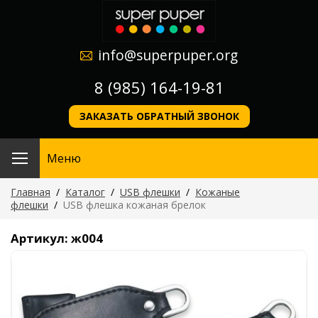
info@superpuper.org
8 (985) 164-19-81
ЗАКАЗАТЬ ОБРАТНЫЙ ЗВОНОК
Меню
Главная
/
Каталог
/
USB флешки
/
Кожаные
флешки
/
USB флешка кожаная брелок
Артикул: ж004