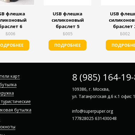
SB флешка
USB флешка
USB флеш
ликоновый
силиконовый
силиконо
браслет 6
браслет 5
браслет 
Б006
Б005
Б002
ОДРОБНЕЕ
ПОДРОБНЕЕ
ПОДРОБН
8 (985) 164-19
тели карт
бутылка
109386, г. Москва,
кружка
ул. Таганрогская д.6 к.1 офис 
 туристические
иковая бутылка
info@superpuper.org
к
177828025
631430048
локноты