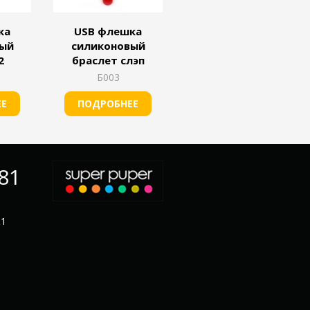
ка
USB флешка
вый
силиконовый
2
браслет слэп
Б003
ЕЕ
ПОДРОБНЕЕ
-81
11