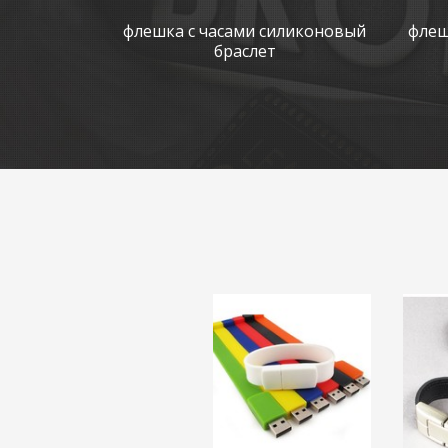
флешка с часами силиконовый
флеш
браслет