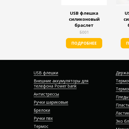
USB флешка
U
силиконовый
си
браслет
Б001
ПОДРОБНЕЕ
П
USB флешки
Держа
Внешние аккумуляторы для
Термо
телефона Power bank
Термо
Антистрессы
Пледы
Ручки шариковые
Пласт
Брелоки
Ласти
Ручки пвх
Эко б
Термос