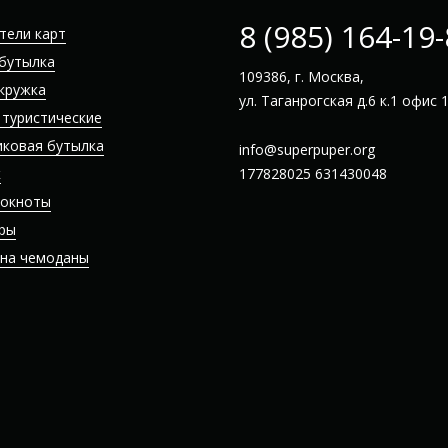
8 (985) 164-19
тели карт
бутылка
109386, г. Москва,
кружка
ул. Таганрогская д.6 к.1 офис 
 туристические
иковая бутылка
info@superpuper.org
к
177828025
631430048
локноты
ры
 на чемоданы