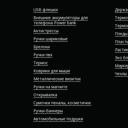
USB флешки
Держа
Внешние аккумуляторы для
Термо
телефона Power bank
Термо
Антистрессы
Пледы
Ручки шариковые
Пласт
Брелоки
Ласти
Ручки пвх
Эко б
Термос
Марке
Коврики для мыши
Чехлы
Металлические визитки
Ручки на магните
Открывалка
Сумочки пеналы, косметички.
Ручки-баннеры
Автомобильные подушки