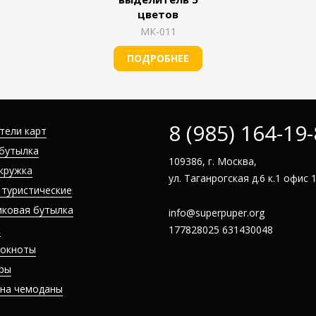
цветов
МК-011
ПОДРОБНЕЕ
8 (985) 164-19
тели карт
бутылка
109386, г. Москва,
кружка
ул. Таганрогская д.6 к.1 офис 
 туристические
иковая бутылка
info@superpuper.org
к
177828025
631430048
локноты
ры
 на чемоданы