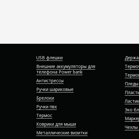
USB флешки
Держа
Внешние аккумуляторы для
Термо
телефона Power bank
Термо
Антистрессы
Пледы
Ручки шариковые
Пласт
Брелоки
Ласти
Ручки пвх
Эко б
Термос
Марке
Коврики для мыши
Чехлы
Металлические визитки