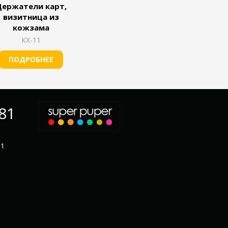
Держатели карт,
визитница из
кожзама
КХ-11
ПОДРОБНЕЕ
-81
11