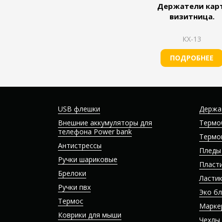
Держатели карт
визитница.
КХ-13
ПОДРОБНЕЕ
USB флешки
Держа
Внешние аккумуляторы для
Термо
телефона Power bank
Термо
Антистрессы
Пледы
Ручки шариковые
Пласт
Брелоки
Ласти
Ручки пвх
Эко б
Термос
Марке
Коврики для мыши
Чехлы