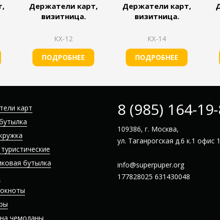
,
Держатели карт,
Держатели карт,
визитница.
визитница.
КХ-12
КХ-14
ПОДРОБНЕЕ
ПОДРОБНЕЕ
8 (985) 164-19
тели карт
бутылка
109386, г. Москва,
кружка
ул. Таганрогская д.6 к.1 офис 
 туристические
иковая бутылка
info@superpuper.org
к
177828025
631430048
локноты
ры
 на чемоданы