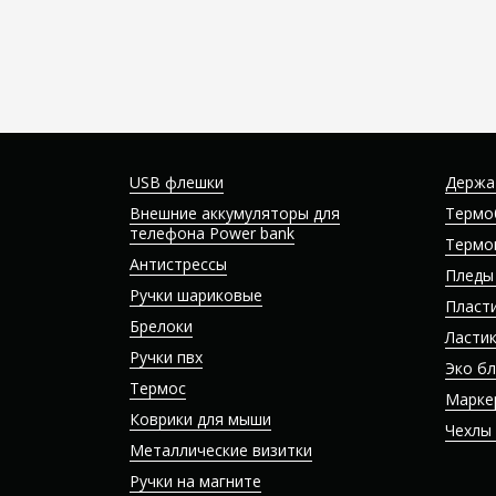
USB флешки
Держа
Внешние аккумуляторы для
Термо
телефона Power bank
Термо
Антистрессы
Пледы
Ручки шариковые
Пласт
Брелоки
Ласти
Ручки пвх
Эко б
Термос
Марке
Коврики для мыши
Чехлы
Металлические визитки
Ручки на магните