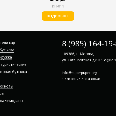
КН-011
ПОДРОБНЕЕ
8 (985) 164-19
тели карт
бутылка
109386, г. Москва,
кружка
ул. Таганрогская д.6 к.1 офис 
 туристические
иковая бутылка
info@superpuper.org
к
177828025
631430048
локноты
ры
 на чемоданы